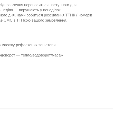
 відправлення переноситься наступного дня.
 та неділя — вирушають у понеділок.
ного дня, нами робиться розсилання ТТНК ( номерів
йде СМС з ТТНкою вашого замовлення.
о масажу рефлексних зон стопи
одоворот — тепло/водоворот/масаж