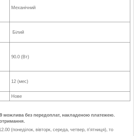
Механічний
Білий
90.0 (Вт)
12 (мес)
Нове
9 можлива без передоплат, накладеною платежею.
 отримання.
00 (понеділок, вівторк, середа, четвер, п'ятниця), то