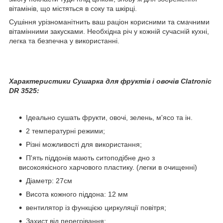
вітамінів, що містяться в соку та шкірці.
Сушіння урізноманітнить ваш раціон корисними та смачними
вітамінними закусками. Необхідна річ у кожній сучасній кухні,
легка та безпечна у використанні.
Характеристики
Сушарка для фруктів і овочів Clatronic
DR 3525:
Ідеально сушать фрукти, овочі, зелень, м'ясо та ін.
2 температурні режими;
Різні можливості для використання;
П'ять піддонів мають ситоподібне дно з
високоякісного харчового пластику. (легки в очищенні)
Діаметр: 27см
Висота кожного піддона: 12 мм
вентилятор із функцією циркуляції повітря;
Захист від перегрівання;