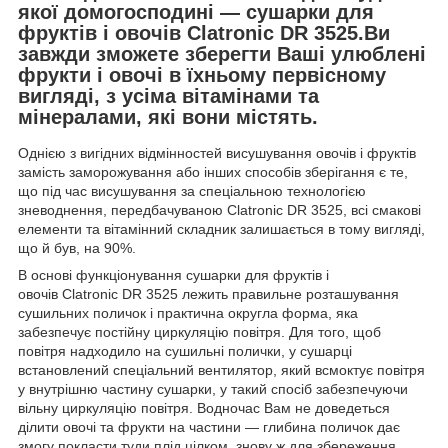
якої домогосподині — сушарки для
фруктів і овочів Clatronic DR 3525.Ви
завжди зможете зберегти Ваші улюблені
фрукти і овочі в їхньому первісному
вигляді, з усіма вітамінами та
мінералами, які вони містять.
Однією з вигідних відмінностей висушування овочів і фруктів
замість заморожування або інших способів зберігання є те,
що під час висушування за спеціальною технологією
зневоднення, передбачуваною Clatronic DR 3525, всі смакові
елементи та вітамінний складник залишається в тому вигляді,
що й був, на 90%.
В основі функціонування сушарки для фруктів і
овочів Clatronic DR 3525 лежить правильне розташування
сушильних поличок і практична округла форма, яка
забезпечує постійну циркуляцію повітря. Для того, щоб
повітря надходило на сушильні полички, у сушарці
встановлений спеціальний вентилятор, який всмоктує повітря
у внутрішню частину сушарки, у такий спосіб забезпечуючи
вільну циркуляцію повітря. Водночас Вам не доведеться
ділити овочі та фрукти на частини — глибина поличок дає
змогу покласти туди плід цілком, знову ж для збереження