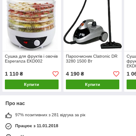
Сушка для фруктів і овочів
Пароочисник Clatronic DR
Суша
Esperanza EKD002
3280 1500 Вт
фрук
EKD
1 110
4 190
1 0
₴
₴
Купити
Купити
Про нас
97% позитивних з 281 відгука за рік
Працює з 11.01.2018