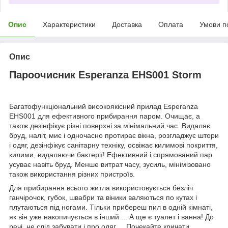
Опис
Характеристики
Доставка
Оплата
Умови п
Опис
Пароочисник Esperanza EHS001 Storm
Багатофункціональний високоякісний прилад Esperanza
EHS001 для ефективного прибирання паром. Очищає, а
також дезінфікує різні поверхні за мінімальний час. Видаляє
бруд, наліт, миє і одночасно протирає вікна, розгладжує штори
і одяг, дезінфікує санітарну техніку, освіжає килимові покриття,
килими, видаляючи бактерії! Ефективний і спрямований пар
усуває навіть бруд. Менше витрат часу, зусиль, мінімізовано
також використання різних пристроїв.
Для прибирання всього житла використовується безліч
ганчірочок, губок, швабри та віники валяються по кутах і
плутаються під ногами. Тільки прибереш пил в одній кімнаті,
як він уже накопичується в інший ... А ще є туалет і ванна! До
речі, не слід забувати і про одяг ... Почекайте кричати