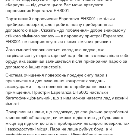
«Караул» ― від усього цього Вас може врятувати
пароочисник Esperanza EHS001.
Портативний пароочисник Esperanza EHS001 не тільки
прибирає поверхні, але і робить повну прибирання за
допомогою пари. Скажіть «до побачення» добре знайомому
стійкого хімічного запаху ― в паровому пристрої Esperanza
EHS001 не використовується ніяких хімічних речовин.
Його ємності заповнюються холодною водою, яка
нагрівається і утворює гарячий пар. Він не залишає після себе
бруду, яка зазвичай залишається після прибирання парою за
допомогою інших пристроїв.
Система очищення поверхонь поєднує силу пари з
призначеними для виконання конкретних завдань
аксесуарами ― для повноцінного прибирання всього
приміщення. Пристрій Esperanza EHS001 настільки
багатофункціональний, що з ним можна навести лад у кожній
кімнаті.
Прикріпивши шланг, що подовжує, до спеціально розробленої
клиноподібної насадки, ви зможете дістатися до будь-якого
місця від підлоги до стелі, прибираючи як широкі поверхні, так
і важкодоступні місця. Пара не лише руйнує бруд, а й
дезінфікує все на своєму шляху. Мікрофіброві насадки