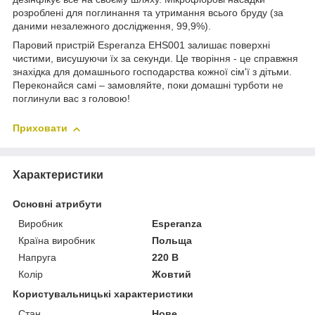
розроблені для поглинання та утримання всього бруду (за
даними незалежного дослідження, 99,9%).
Паровий пристрій Esperanza EHS001 залишає поверхні
чистими, висушуючи їх за секунди. Це творіння - це справжня
знахідка для домашнього господарства кожної сім'ї з дітьми.
Переконайся самі – замовляйте, поки домашні турботи не
поглинули вас з головою!
Приховати
Характеристики
Основні атрибути
Виробник
Esperanza
Країна виробник
Польща
Напруга
220 В
Колір
Жовтий
Користувальницькі характеристики
Стан
Нове