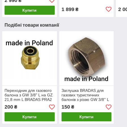
2 990
₴
1 899
2 0
₴
Купити
Подібні товари компанії
Переходник для газового
Заглушка BRADAS для
балона з GW 3/8" L на GZ
газових туристичних
21,8 mm L BRADAS PRA2
балонів з різзю GW 3/8'' L
(16 мм) MOSIADZ PRAZ1
200
150
₴
₴
Купити
Купити