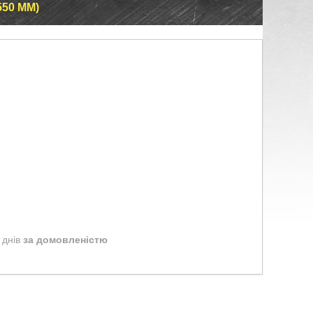
550 ММ)
 днів
за домовленістю