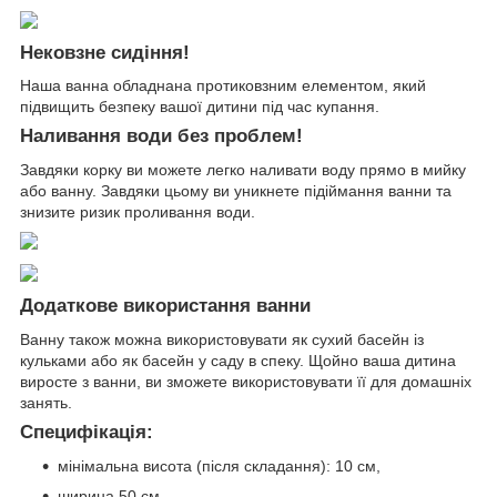
Нековзне сидіння!
Наша ванна обладнана протиковзним елементом, який
підвищить безпеку вашої дитини під час купання.
Наливання води без проблем!
Завдяки корку ви можете легко наливати воду прямо в мийку
або ванну. Завдяки цьому ви уникнете підіймання ванни та
знизите ризик проливання води.
Додаткове використання ванни
Ванну також можна використовувати як сухий басейн із
кульками або як басейн у саду в спеку. Щойно ваша дитина
виросте з ванни, ви зможете використовувати її для домашніх
занять.
Специфікація:
мінімальна висота (після складання): 10 см,
ширина 50 см,