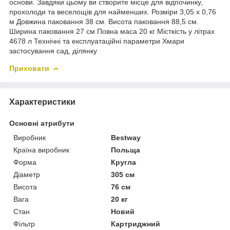
основи. Завдяки цьому ви створите місце для відпочинку,
прохолоди та веселощів для найменших. Розміри 3,05 х 0,76
м Довжина паковання 38 см. Висота паковання 88,5 см.
Ширина паковання 27 см Повна маса 20 кг Місткість у літрах
4678 л Технічні та експлуатаційні параметри Хмари
застосування сад, ділянку
Приховати
Характеристики
Основні атрибути
Виробник
Bestway
Країна виробник
Польща
Форма
Кругла
Діаметр
305 см
Висота
76 см
Вага
20 кг
Стан
Новий
Фільтр
Картриджний