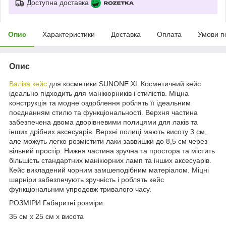
Доступна доставка
Опис
Характеристики
Доставка
Оплата
Умови п
Опис
Валіза кейс
для косметики SUNONE XL Косметичний кейс
ідеально підходить для манікюрників і стилістів. Міцна
конструкція та модне оздоблення роблять її ідеальним
поєднанням стилю та функціональності. Верхня частина
забезпечена двома дворівневими полицями для лаків та
інших дрібних аксесуарів. Верхні полиці мають висоту 3 см,
але можуть легко розмістити лаки заввишки до 8,5 см через
вільний простір. Нижня частина зручна та простора та містить
більшість стандартних манікюрних ламп та інших аксесуарів.
Кейс викладений чорним замшеподібним матеріалом. Міцні
шарніри забезпечують зручність і роблять кейс
функціональним упродовж тривалого часу.
РОЗМІРИ Габаритні розміри:
35 см х 25 см х висота