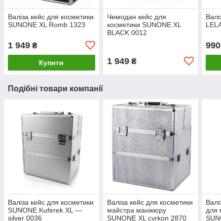
Валіза кейс для косметики
Чемодан кейс для
Валі
SUNONE XL Romb 1323
косметики SUNONE XL
LEL
BLACK 0012
1 949
990
₴
1 949
₴
Купити
Подібні товари компанії
Валіза кейс для косметики
Валіза кейс для косметики
Валі
SUNONE Kuferek XL —
майстра манікюру
для 
silver 0036
SUNONE XL cyrkon 2870
SUNO