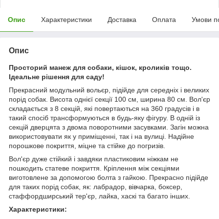
Опис
Характеристики
Доставка
Оплата
Умови п
Опис
Просторий манеж для собаки, кішок, кроликів тощо.
Ідеальне рішення для саду!
Прекрасний модульний вольєр, підійде для середніх і великих
порід собак. Висота однієї секції 100 см, ширина 80 см. Вол'єр
складається з 8 секцій, які повертаються на 360 градусів і в
такий спосіб трансформуються в будь-яку фігуру. В одній із
секцій дверцята з двома поворотними засувками. Загін можна
використовувати як у приміщенні, так і на вулиці. Надійне
порошкове покриття, міцне та стійке до погризів.
Вол'єр дуже стійкий і завдяки пластиковим ніжкам не
пошкодить статеве покриття. Кріплення між секціями
виготовлене за допомогою болта з гайкою. Прекрасно підійде
для таких порід собак, як: лабрадор, вівчарка, боксер,
стаффордширський тер'єр, лайка, хаскі та багато інших.
Характеристики: