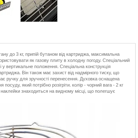
ану до 3 кг, припій бутаном від картриджа, максимальна
ористовувати як газову плиту в холодну погоду. Спеціальний
і у вертикальне положення. Спеціальна конструкція
ртриджа. Він також має захист від надмірного тиску, що
має ручку для зручності перенесення. Духовка оснащена
осуду, який потрібно розігріти. колір - чорний вага - 2 кг
ді наклейки знаходиться на видному місці, що полегшує