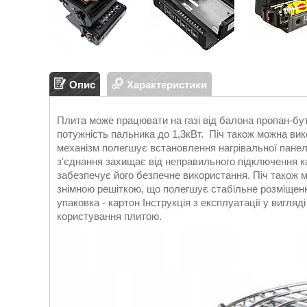
Опис
Характеристики
Плита може працювати на газі від балона пропан-бут
потужність пальника до 1,3кВт. Піч також можна вик
механізм полегшує встановлення нагрівальної панел
з'єднання захищає від неправильного підключення ка
забезпечує його безпечне використання. Піч також 
знімною решіткою, що полегшує стабільне розміщення п
упаковка - картон Інструкція з експлуатації у вигля
користування плитою.