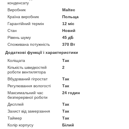
конденсату
Виробник
Maltec
Країна виробник
Польща
Гарантійний термін
12 міс
Стан
Новий
Рівень шуму
45 дБ
Споживана потужність
370 Вт
Додаткові функції і характеристики
Коліщата
Так
Кількість швидкостей
2
роботи вентилятора
Вбудований гігростат
Так
Регулювання вологості
Так
Максимальний час
24 годин
безперервної роботи
Дисплей
Так
Захист від замерзання
Так
Таймер
Так
Колір корпусу
Білий