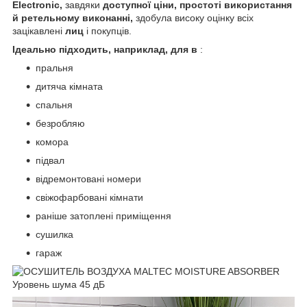
Electronic,
завдяки
доступної ціни, простоті використання
й ретельному виконанні,
здобула високу оцінку всіх
зацікавлені
лиц
і покупців.
Ідеально підходить, наприклад, для в
:
пральня
дитяча кімната
спальня
безробляю
комора
підвал
відремонтовані номери
свіжофарбовані кімнати
раніше затоплені приміщення
сушилка
гараж