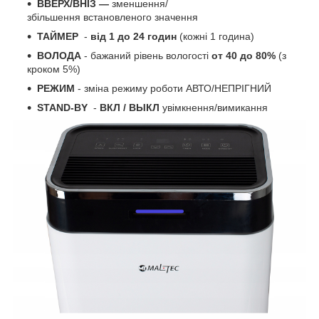
ВВЕРХ/ВНІЗ —
зменшення/
збільшення встановленого значення
ТАЙМЕР
-
від 1 до 24 годин
(кожні 1 година)
ВОЛОДА
- бажаний рівень вологості
от 40 до 80%
(з
кроком 5%)
РЕЖИМ
- зміна режиму роботи АВТО/НЕПРІГНИЙ
STAND-BY
-
ВКЛ / ВЫКЛ
увімкнення/вимикання