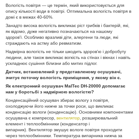
Вологість повітря — це термін, який використовується для
опису кількості води в повітрі. Оптимальна вологість повітря в
домі є в межах 40-60%.
Занадто висока вологість викликає ріст грибків і бактерій, які,
як відомо, дуже негативно позначаються на нашому
здоров'ї. Особливо вразливі діти, алергени та люди, які
страждають на астму або ревматизм.
Надмірна вологість не тільки шкодить здоров'ю і добробуту
людини, але також викликає вогкість на стінах і вікнах і навіть
ускладнює сушіння білизни або митих підлог.
Датчик, встановлений у представленому осушувачі,
зчитує поточну вологість приміщення, у якому він є.
Як електронний осушувач MalTec DH-20000 допомагає
нам у боротьбі з надмірною вологістю?
Конденсаційний осушувач збирає вологу з повітря,
охолоджуючи його нижче за точки роси, що викликає
конденсацію вологи (конденсацію). Основними компонентами
осушувача є компресор,
вентилятор
, розширювальний
елемент і теплообмінники (конденсатор і
випарник). Вентилятор змушує вологе повітря проходити
через теплообмінники. Температура випарника нижча за