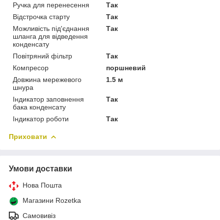
Ручка для перенесення
Так
Відстрочка старту
Так
Можливість під'єднання
Так
шланга для відведення
конденсату
Повітряний фільтр
Так
Компресор
поршневий
Довжина мережевого
1.5 м
шнура
Індикатор заповнення
Так
бака конденсату
Індикатор роботи
Так
Приховати
Умови доставки
Нова Пошта
Магазини Rozetka
Самовивіз