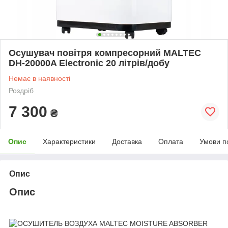
Осушувач повітря компресорний MALTEC
DH-20000A Electronic 20 літрів/добу
Немає в наявності
Роздріб
7 300
₴
Опис
Характеристики
Доставка
Оплата
Умови п
Опис
Опис