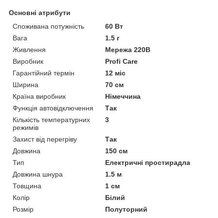
Основні атрибути
Споживана потужність
60 Вт
Вага
1.5 г
Живлення
Мережа 220В
Виробник
Profi Care
Гарантійний термін
12 міс
Ширина
70 см
Країна виробник
Німеччина
Функція автовідключення
Так
Кількість температурних
3
режимів
Захист від перегріву
Так
Довжина
150 см
Тип
Електричні простирадла
Довжина шнура
1.5 м
Товщина
1 см
Колір
Білий
Розмір
Полуторний