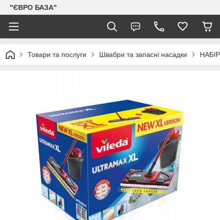
"ЄВРО БАЗА"
Товари та послуги
Швабри та запасні насадки
НАБІ