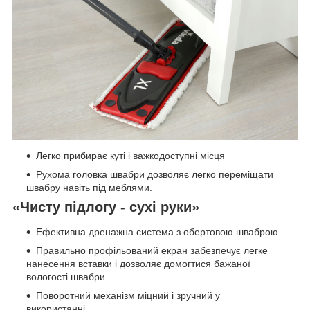
Легко прибирає куті і важкодоступні місця
Рухома головка швабри дозволяє легко переміщати
швабру навіть під меблями.
«Чисту підлогу - сухі руки»
Ефективна дренажна система з обертовою шваброю
Правильно профільований екран забезпечує легке
нанесення вставки і дозволяє домогтися бажаної
вологості швабри.
Поворотний механізм міцний і зручний у
використанні.